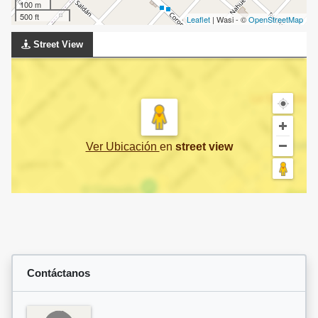
100 m
500 ft
Leaflet
| Wasi - ©
OpenStreetMap
Street View
Ver Ubicación
en
street view
Contáctanos