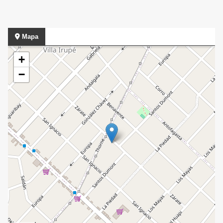
Mapa
+
−