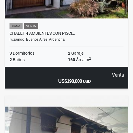
CASA
VENTA
CHALET 4 AMBIENTES CON PISCI…
Ituzaingó, Buenos Aires, Argentina
3
Dormitorios
2
Garaje
2
2
Baños
160
Área m
Venta
US$190,000
USD