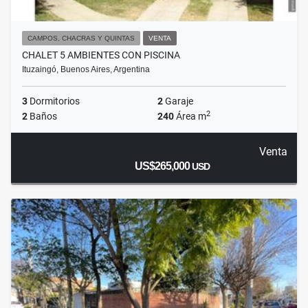
CAMPOS, CHACRAS Y QUINTAS
VENTA
CHALET 5 AMBIENTES CON PISCINA
Ituzaingó, Buenos Aires, Argentina
3
Dormitorios
2
Garaje
2
2
Baños
240
Área m
Venta
US$265,000
USD