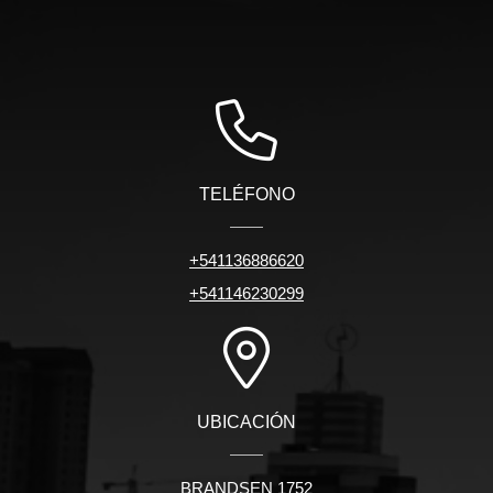
TELÉFONO
+541136886620
+541146230299
UBICACIÓN
BRANDSEN 1752