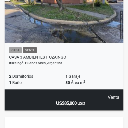
CASA
VENTA
CASA 3 AMBIENTES ITUZAINGO
Ituzaingó, Buenos Aires, Argentina
2
Dormitorios
1
Garaje
2
1
Baño
80
Área m
Venta
US$85,000
USD