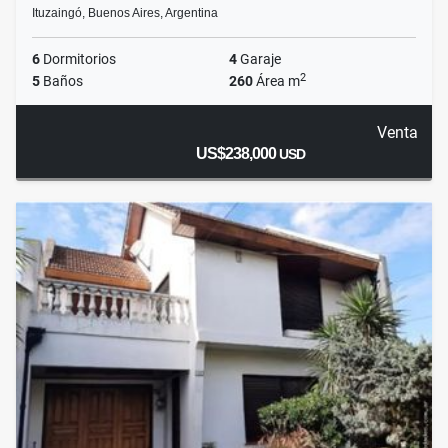
Ituzaingó, Buenos Aires, Argentina
6
Dormitorios
4
Garaje
2
5
Baños
260
Área m
Venta
US$238,000
USD