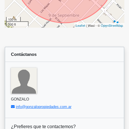
100 m
500 ft
Leaflet
| Wasi - ©
OpenStreetMap
Contáctanos
GONZALO
info@gonzalopropiedades.com.ar
¿Prefieres que te contactemos?