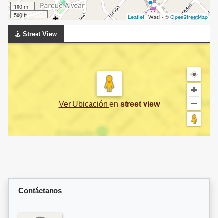
100 m
500 ft
Leaflet
| Wasi - ©
OpenStreetMap
Street View
Ver Ubicación
en
street view
Contáctanos