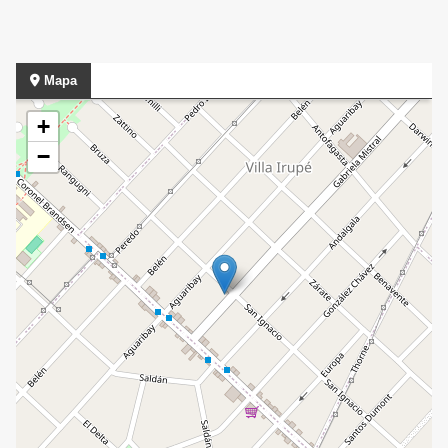
Mapa
+
−