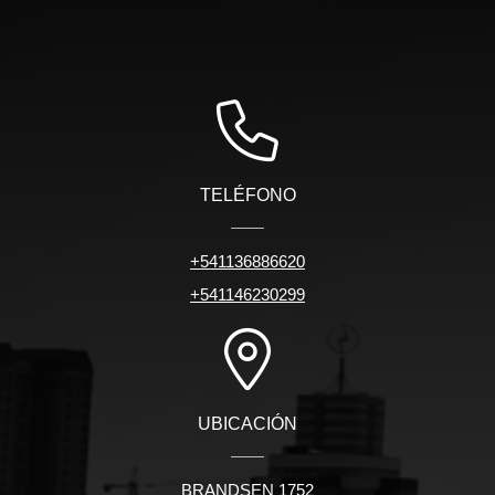
TELÉFONO
+541136886620
+541146230299
UBICACIÓN
BRANDSEN 1752