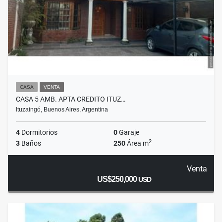
CASA
VENTA
CASA 5 AMB. APTA CREDITO ITUZ…
Ituzaingó, Buenos Aires, Argentina
4
Dormitorios
0
Garaje
2
3
Baños
250
Área m
Venta
US$250,000
USD