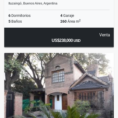
Ituzaingó, Buenos Aires, Argentina
6
Dormitorios
4
Garaje
2
5
Baños
260
Área m
Venta
US$238,000
USD