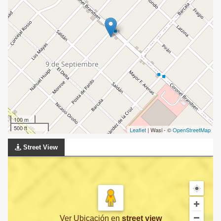
100 m
500 ft
Leaflet
| Wasi - ©
OpenStreetMap
Street View
Ver Ubicación
en
street view