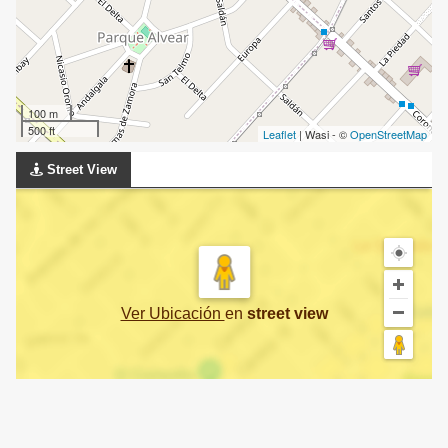
100 m
500 ft
Leaflet
| Wasi - ©
OpenStreetMap
Street View
Ver Ubicación
en
street view