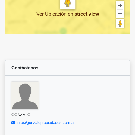
Ver Ubicación
en
street view
Contáctanos
GONZALO
info@gonzalopropiedades.com.ar