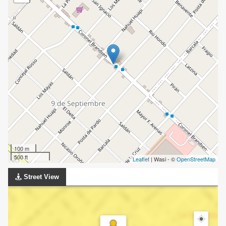
100 m
500 ft
Leaflet
| Wasi - ©
OpenStreetMap
Street View