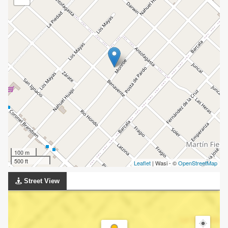
100 m
500 ft
Leaflet
| Wasi - ©
OpenStreetMap
Street View