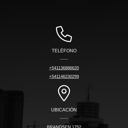
TELÉFONO
+541136886620
+541146230299
UBICACIÓN
BRANDSEN 1752