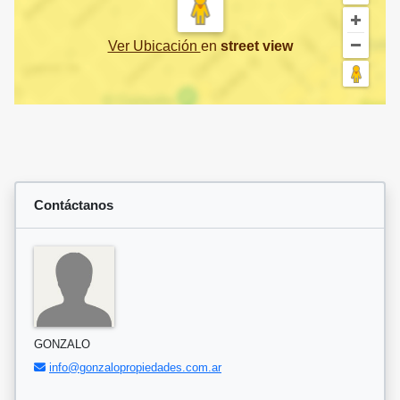
Ver Ubicación
en
street view
Contáctanos
GONZALO
info@gonzalopropiedades.com.ar