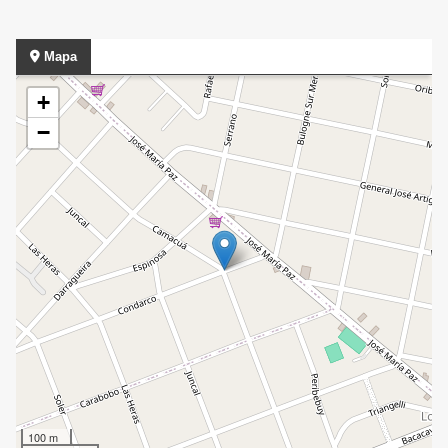
Mapa
+
−
100 m