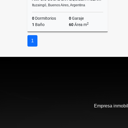
Ituzaingó, Buenos Aires, Argentina
0
Dormitorios
0
Garaje
2
1
Baño
60
Área m
Alquiler
1
$1.200.000
Empresa inmobili