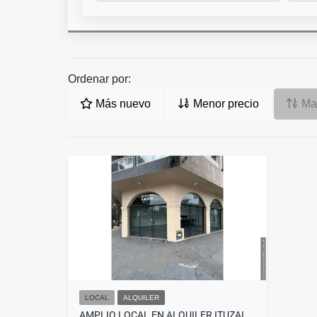
Ordenar por:
Más nuevo
Menor precio
May
LOCAL
ALQUILER
AMPLIO LOCAL EN ALQUILER ITUZAINGO