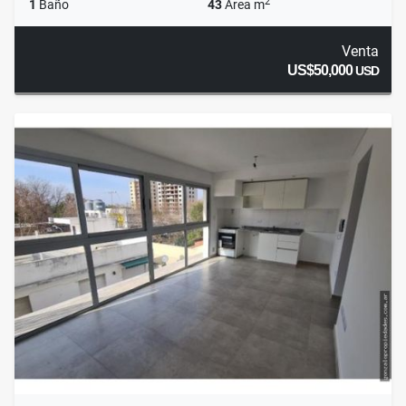
2
1
Baño
43
Área m
Venta
US$50,000
USD