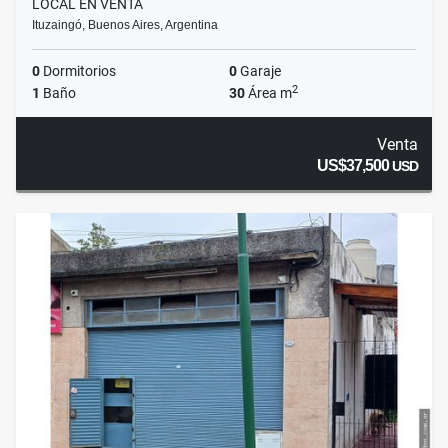
LOCAL EN VENTA
Ituzaingó, Buenos Aires, Argentina
0
Dormitorios
0
Garaje
2
1
Baño
30
Área m
Venta
US$37,500
USD