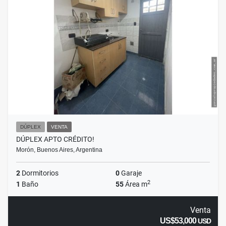
DÚPLEX
VENTA
DÚPLEX APTO CRÉDITO!
Morón, Buenos Aires, Argentina
2
Dormitorios
0
Garaje
2
1
Baño
55
Área m
Venta
US$53,000
USD