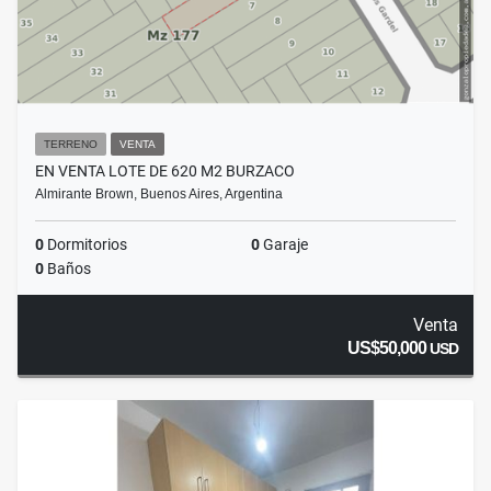
TERRENO
VENTA
EN VENTA LOTE DE 620 M2 BURZACO
Almirante Brown, Buenos Aires, Argentina
0
Dormitorios
0
Garaje
0
Baños
Venta
US$50,000
USD