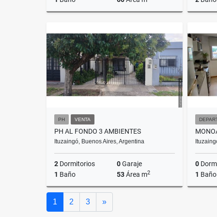
Alquiler
$1.200.000
PH
VENTA
DEPAR
PH AL FONDO 3 AMBIENTES
MONOA
Ituzaingó, Buenos Aires, Argentina
Ituzaing
2
Dormitorios
0
Garaje
0
Dormi
2
1
Baño
53
Área m
1
Baño
Venta
Siguiente
1
2
3
»
US$57,000