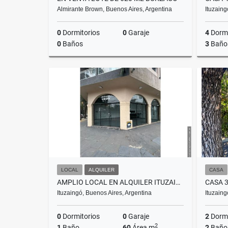
Almirante Brown, Buenos Aires, Argentina
Ituzaing
0
Dormitorios
0
Garaje
4
Dormi
0
Baños
3
Baño
Venta
US$50,000
LOCAL
ALQUILER
CASA
AMPLIO LOCAL EN ALQUILER ITUZAINGO
CASA 
Ituzaingó, Buenos Aires, Argentina
Ituzaing
0
Dormitorios
0
Garaje
2
Dormi
2
1
Baño
60
Área m
2
Baño