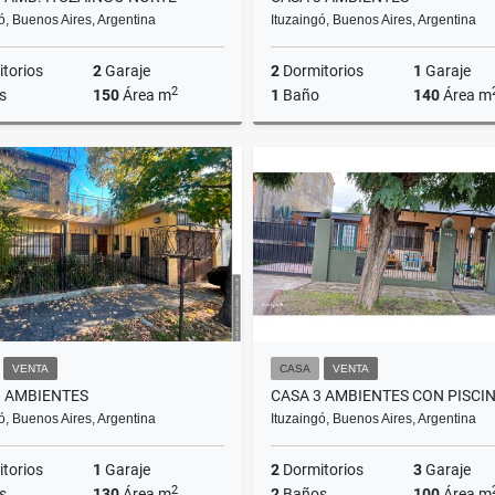
ó, Buenos Aires, Argentina
Ituzaingó, Buenos Aires, Argentina
torios
2
Garaje
2
Dormitorios
1
Garaje
2
s
150
Área m
1
Baño
140
Área m
Venta
US$135,000
US
VENTA
CASA
VENTA
3 AMBIENTES
CASA 3 AMBIENTES CON PISCI
ó, Buenos Aires, Argentina
Ituzaingó, Buenos Aires, Argentina
torios
1
Garaje
2
Dormitorios
3
Garaje
2
s
130
Área m
2
Baños
100
Área m