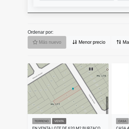
Ordenar por:
Más nuevo
Menor precio
May
TERRENO
VENTA
CASA
EN VENTA LOTE DE 620 M2 BURZACO
CASA 