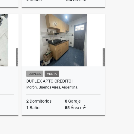
Venta
Venta
$90,000
US$140,000
DÚPLEX
VENTA
DÚPLEX APTO CRÉDITO!
Morón, Buenos Aires, Argentina
2
Dormitorios
0
Garaje
2
1
Baño
55
Área m
Venta
Venta
114,400
US$53,000