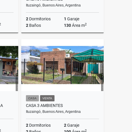
Ituzaingó, Buenos Aires, Argentina
2
Dormitorios
1
Garaje
2
2
2
Baños
130
Área m
Venta
Venta
$85,000
US$90,000
CASA
VENTA
NA
CASA 3 AMBIENTES
Ituzaingó, Buenos Aires, Argentina
2
Dormitorios
2
Garaje
2
2
2
Baños
100
Área m