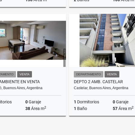
Venta
US$90,000
US
TAMENTO
VENTA
DEPARTAMENTO
VENTA
MBIENTE EN VENTA
DEPTO 2 AMB. CASTELAR
ó, Buenos Aires, Argentina
Castelar, Buenos Aires, Argentina
torios
0
Garaje
1
Dormitorios
0
Garaje
2
2
38
Área m
1
Baño
57
Área m
Venta
US$63,000
US$