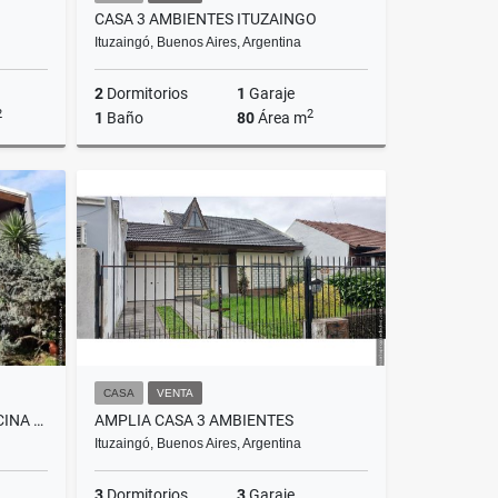
CASA 3 AMBIENTES ITUZAINGO
Ituzaingó, Buenos Aires, Argentina
2
Dormitorios
1
Garaje
2
2
1
Baño
80
Área m
Venta
Venta
US$85,000
CASA
VENTA
CHALET 4 AMBIENTES CON PISCINA CLIMATIZADA
AMPLIA CASA 3 AMBIENTES
Ituzaingó, Buenos Aires, Argentina
3
Dormitorios
3
Garaje