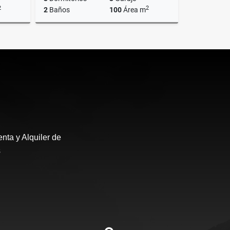
2
2
2
Baños
100
Área m
Venta
Venta
US$120,000
nta y Alquiler de
s