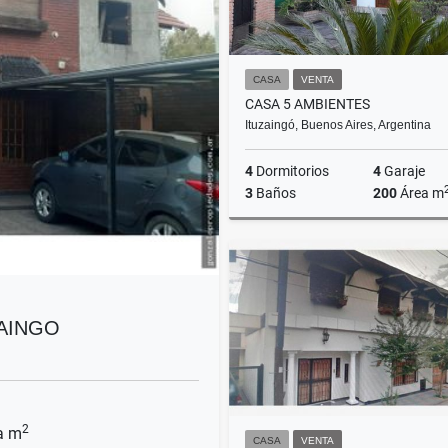
CASA
VENTA
CASA 5 AMBIENTES
Ituzaingó, Buenos Aires, Argentina
4
Dormitorios
4
Garaje
3
Baños
200
Área m
US$185,000
ZAINGO
2
a m
CASA
VENTA