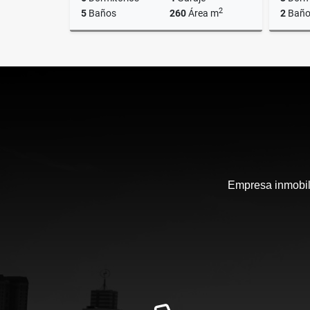
2
5
Baños
260
Área m
2
Baño
Venta
US$238,000
Empresa inmobili