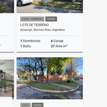
LOTE / TERRENO
VENTA
LOTE DE TERRENO
Ituzaingó, Buenos Aires, Argentina
1
Dormitorios
6
Garaje
2
2
1
Baño
27
Área m
Venta
Venta
US$95,000
CASA
VENTA