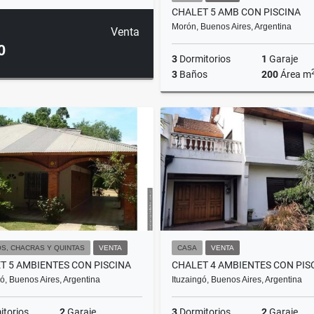
CHALET 5 AMB CON PISCINA
Morón, Buenos Aires, Argentina
Venta
0
3
Dormitorios
1
Garaje
3
Baños
200
Área m
US$280,000
S, CHACRAS Y QUINTAS
VENTA
CASA
VENTA
T 5 AMBIENTES CON PISCINA
gó, Buenos Aires, Argentina
Ituzaingó, Buenos Aires, Argentina
torios
2
Garaje
3
Dormitorios
2
Garaje