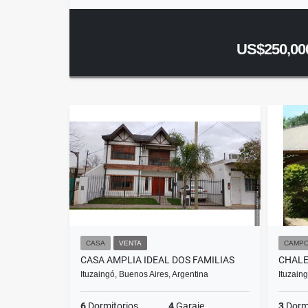
US$250,00
CASA
VENTA
CAMPO
CASA AMPLIA IDEAL DOS FAMILIAS
CHALE
Ituzaingó, Buenos Aires, Argentina
Ituzain
6
Dormitorios
4
Garaje
3
Dormi