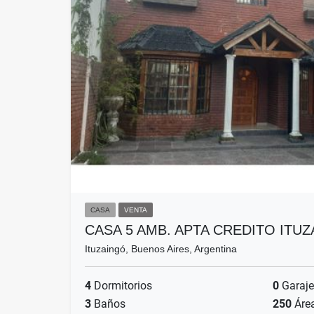
CASA
VENTA
CASA 5 AMB. APTA CREDITO ITU
Ituzaingó, Buenos Aires, Argentina
4
Dormitorios
0
Garaje
3
Baños
250
Áre