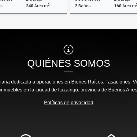
2
s
240
Área m
2
Baños
160
Área m
Venta
US$265,000
US$190,000
QUIÉNES SOMOS
aria dedicada a operaciones en Bienes Raíces. Tasaciones, Ve
inmuebles en la ciudad de Ituzaingo, provincia de Buenos Aire
Políticas de privacidad