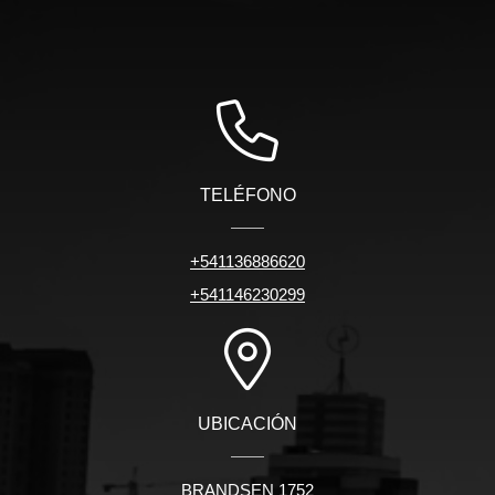
TELÉFONO
+541136886620
+541146230299
UBICACIÓN
BRANDSEN 1752