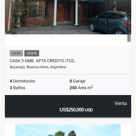
CASA
VENTA
CASA 5 AMB. APTA CREDITO ITUZ…
Ituzaingó, Buenos Aires, Argentina
4
Dormitorios
0
Garaje
2
3
Baños
250
Área m
Venta
US$250,000
USD