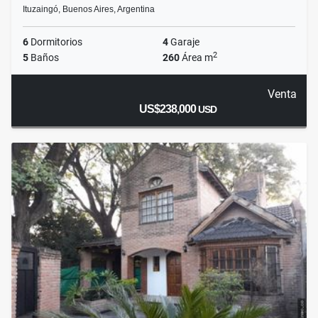
Ituzaingó, Buenos Aires, Argentina
6
Dormitorios
4
Garaje
2
5
Baños
260
Área m
Venta
US$238,000
USD