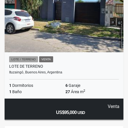
LOTE / TERRENO
VENTA
LOTE DE TERRENO
Ituzaingó, Buenos Aires, Argentina
1
Dormitorios
6
Garaje
2
1
Baño
27
Área m
Venta
US$95,000
USD