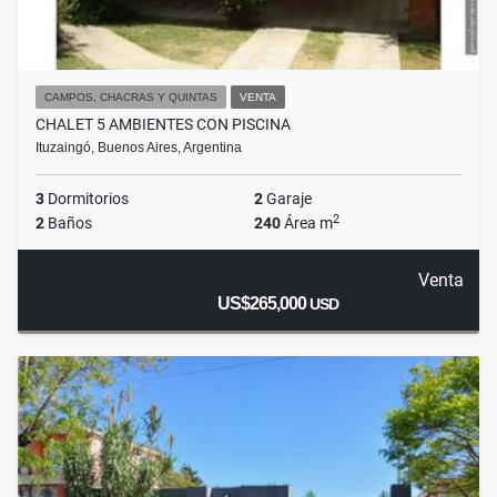
CAMPOS, CHACRAS Y QUINTAS
VENTA
CHALET 5 AMBIENTES CON PISCINA
Ituzaingó, Buenos Aires, Argentina
3
Dormitorios
2
Garaje
2
2
Baños
240
Área m
Venta
US$265,000
USD