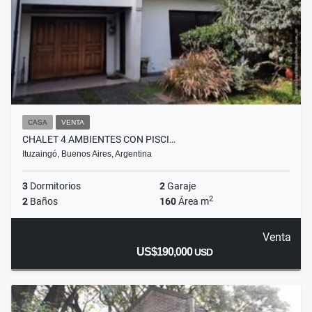
CASA
VENTA
CHALET 4 AMBIENTES CON PISCI…
Ituzaingó, Buenos Aires, Argentina
3
Dormitorios
2
Garaje
2
2
Baños
160
Área m
Venta
US$190,000
USD