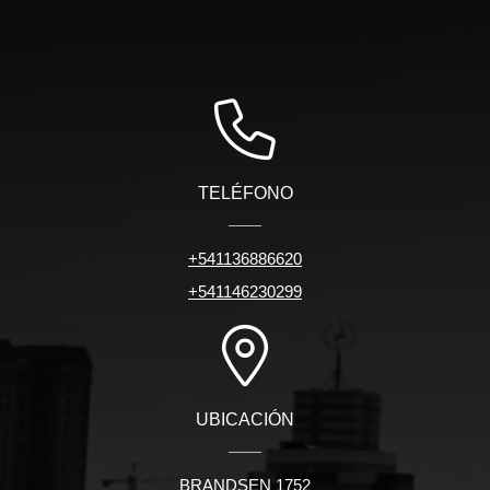
TELÉFONO
+541136886620
+541146230299
UBICACIÓN
BRANDSEN 1752