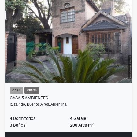
CASA
VENTA
CASA 5 AMBIENTES
Ituzaingó, Buenos Aires, Argentina
4
Dormitorios
4
Garaje
2
3
Baños
200
Área m