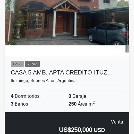
CASA
VENTA
CASA 5 AMB. APTA CREDITO ITUZ…
Ituzaingó, Buenos Aires, Argentina
4
Dormitorios
0
Garaje
2
3
Baños
250
Área m
Venta
US$250,000
USD