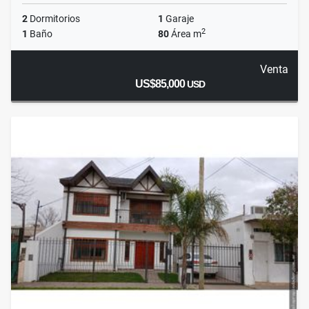
2
Dormitorios
1
Garaje
2
1
Baño
80
Área m
Venta
US$85,000
USD