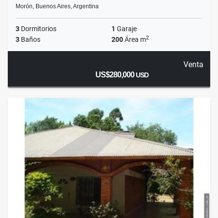
Morón, Buenos Aires, Argentina
3
Dormitorios
1
Garaje
2
3
Baños
200
Área m
Venta
US$280,000
USD