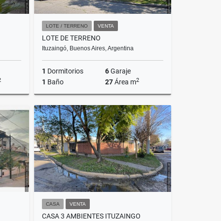
LOTE / TERRENO
VENTA
LOTE DE TERRENO
Ituzaingó, Buenos Aires, Argentina
1
Dormitorios
6
Garaje
2
2
1
Baño
27
Área m
Venta
Venta
US$95,000
CASA
VENTA
CASA 3 AMBIENTES ITUZAINGO