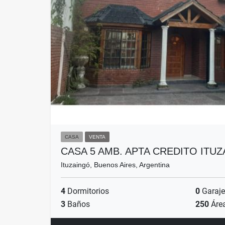
CASA
VENTA
CASA 5 AMB. APTA CREDITO ITU
Ituzaingó, Buenos Aires, Argentina
4
Dormitorios
0
Garaje
3
Baños
250
Áre