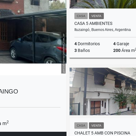
CASA
VENTA
CASA 5 AMBIENTES
Ituzaingó, Buenos Aires, Argentina
4
Dormitorios
4
Garaje
3
Baños
200
Área m
US$185,000
ZAINGO
2
a m
CASA
VENTA
CHALET 5 AMB CON PISCINA