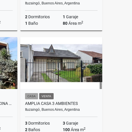
Ituzaingó, Buenos Aires, Argentina
2
Dormitorios
1
Garaje
2
2
1
Baño
80
Área m
Venta
Venta
US$85,000
CASA
VENTA
CHALET 4 AMBIENTES CON PISCINA CLIMATIZADA
AMPLIA CASA 3 AMBIENTES
Ituzaingó, Buenos Aires, Argentina
3
Dormitorios
3
Garaje
2
2
2
Baños
100
Área m