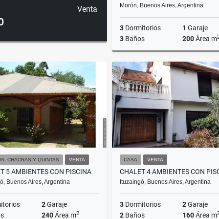
Morón, Buenos Aires, Argentina
Venta
0
3
Dormitorios
1
Garaje
3
Baños
200
Área m
US$280,000
S, CHACRAS Y QUINTAS
VENTA
CASA
VENTA
T 5 AMBIENTES CON PISCINA
gó, Buenos Aires, Argentina
Ituzaingó, Buenos Aires, Argentina
torios
2
Garaje
3
Dormitorios
2
Garaje
2
s
240
Área m
2
Baños
160
Área m