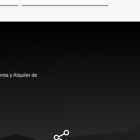
Venta
Venta
US$120,000
nta y Alquiler de
s