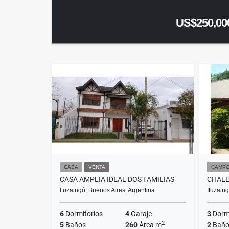
US$250,00
CASA
VENTA
CAMPO
CASA AMPLIA IDEAL DOS FAMILIAS
CHALE
Ituzaingó, Buenos Aires, Argentina
Ituzain
6
Dormitorios
4
Garaje
3
Dormi
2
5
Baños
260
Área m
2
Baño