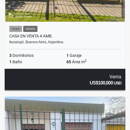
CASA
VENTA
CASA EN VENTA 4 AMB.
Ituzaingó, Buenos Aires, Argentina
3
Dormitorios
1
Garaje
2
1
Baño
65
Área m
Venta
US$100,000
USD