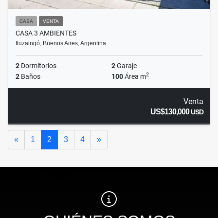
CASA
VENTA
CASA 3 AMBIENTES
Ituzaingó, Buenos Aires, Argentina
2
Dormitorios
2
Garaje
2
2
Baños
100
Área m
Venta
US$130,000
USD
Anterior
Siguiente
«
1
2
3
4
»