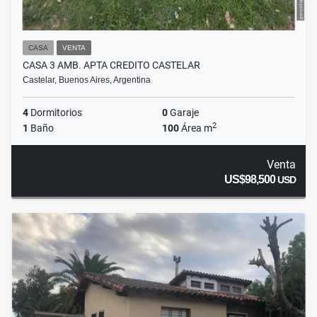
CASA
VENTA
CASA 3 AMB. APTA CREDITO CASTELAR
Castelar, Buenos Aires, Argentina
4
Dormitorios
0
Garaje
2
1
Baño
100
Área m
Venta
US$98,500
USD