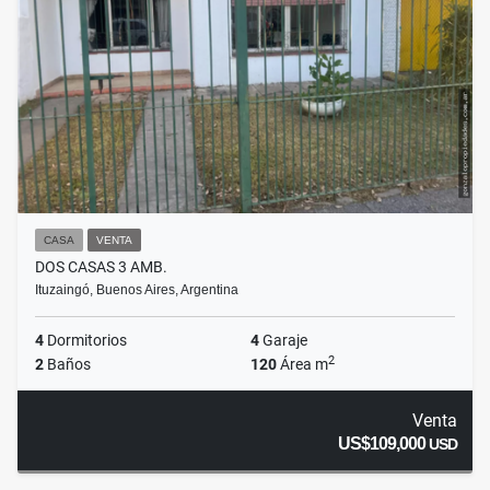
CASA
VENTA
DOS CASAS 3 AMB.
Ituzaingó, Buenos Aires, Argentina
4
Dormitorios
4
Garaje
2
2
Baños
120
Área m
Venta
US$109,000
USD