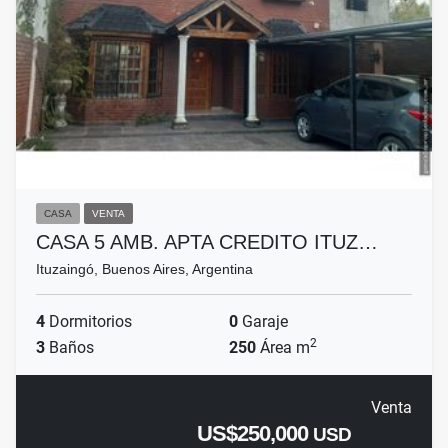
CASA
VENTA
CASA 5 AMB. APTA CREDITO ITUZ…
Ituzaingó, Buenos Aires, Argentina
4
Dormitorios
0
Garaje
2
3
Baños
250
Área m
Venta
US$250,000
USD