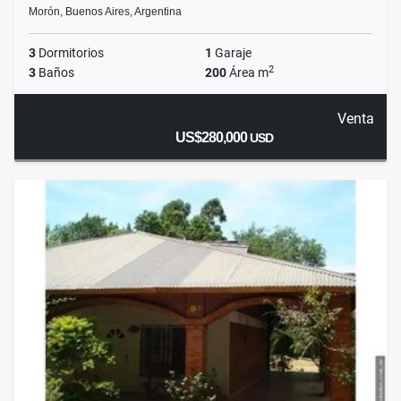
Morón, Buenos Aires, Argentina
3
Dormitorios
1
Garaje
2
3
Baños
200
Área m
Venta
US$280,000
USD