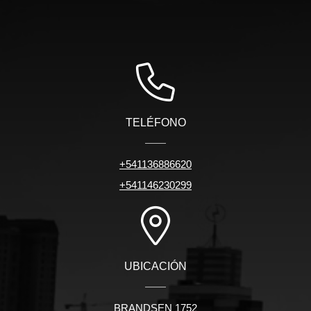
TELÉFONO
+541136886620
+541146230299
UBICACIÓN
BRANDSEN 1752