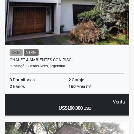
CASA
VENTA
CHALET 4 AMBIENTES CON PISCI…
Ituzaingó, Buenos Aires, Argentina
3
Dormitorios
2
Garaje
2
2
Baños
160
Área m
Venta
US$190,000
USD