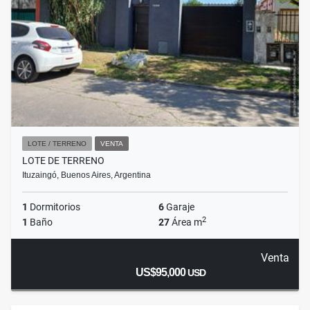
LOTE / TERRENO
VENTA
LOTE DE TERRENO
Ituzaingó, Buenos Aires, Argentina
1
Dormitorios
6
Garaje
2
1
Baño
27
Área m
Venta
US$95,000
USD