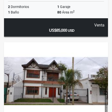
2
Dormitorios
1
Garaje
2
1
Baño
80
Área m
Venta
US$85,000
USD