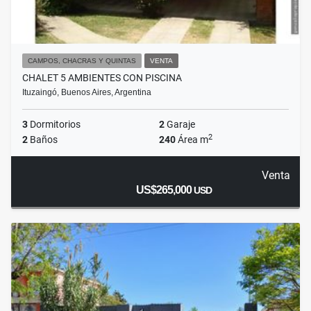
CAMPOS, CHACRAS Y QUINTAS
VENTA
CHALET 5 AMBIENTES CON PISCINA
Ituzaingó, Buenos Aires, Argentina
3
Dormitorios
2
Garaje
2
2
Baños
240
Área m
Venta
US$265,000
USD