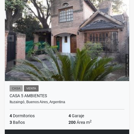
CASA
VENTA
CASA 5 AMBIENTES
Ituzaingó, Buenos Aires, Argentina
4
Dormitorios
4
Garaje
2
3
Baños
200
Área m